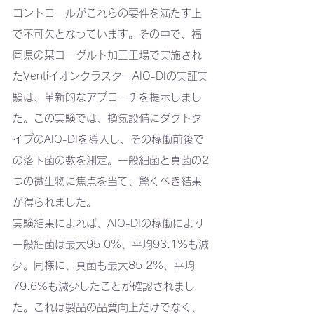
コントロールがこれらの要件を満たす上
で不可欠となっています。その中で、福
岡県の某ヨーグルト加工工場で実施され
たVentiイオンクラスターAIO-DIの実証実
験は、革新的なアプローチを提示しまし
た。この実験では、換気設備にダクトタ
イプのAIO-DIを導入し、その稼働前後で
の落下菌の数を測定。一般細菌と真菌の2
つの微生物に焦点を当て、驚くべき結果
が得られました。
実験結果によれば、AIO-DIの稼働により
一般細菌は最大95.0%、平均93.1%も減
少。同様に、真菌も最大85.2%、平均
79.6%も減少したことが確認されまし
た。これは製品の品質向上だけでなく、