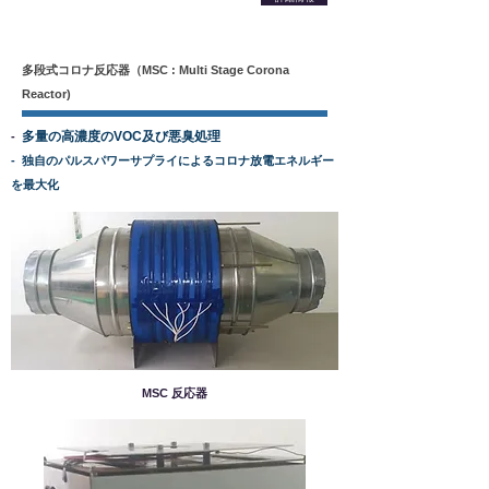
多段式コロナ反応器（MSC : Multi Stage Corona
Reactor)
多量の高濃度のVOC及び悪臭処理
-
- 独自のパルスパワーサプライによるコロナ放電エネルギー
を最大化
MSC 反応器