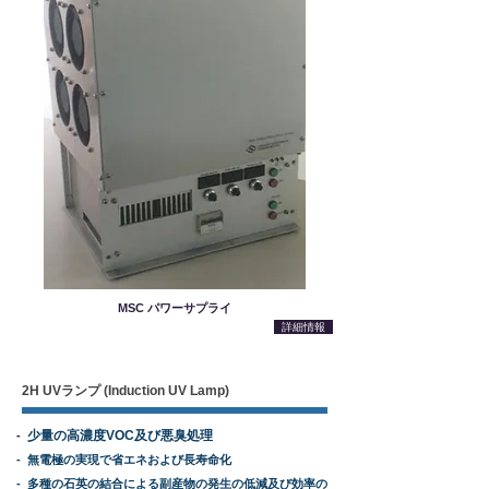
MSC パワーサプライ
詳細情報
2H UVランプ (Induction UV Lamp)
少量の高濃度VOC及び悪臭処理
-
- 無電極の実現で省エネおよび長寿命化
- 多種の石英の結合による副産物の発生の低減及び効率の