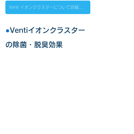
Venti イオンクラスターについて詳細はこちらへ
●
Ventiイオンクラスター
の除菌・脱臭効果
脱臭・VOC対策
シックハウス症候群の原因となる
VOC（建材などから発生する有害物質）
を低減。
イオンクラスターによるVOC対策に詳細
についてはこちらへ
除菌