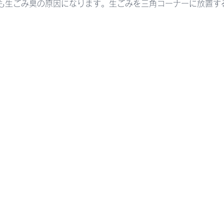
も生ごみ臭の原因になります。生ごみを三角コーナーに放置す
。