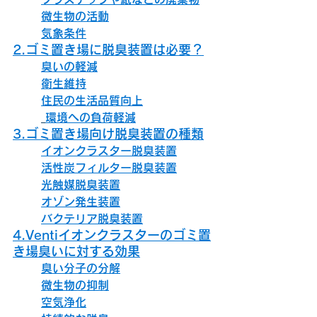
微生物の活動
気象条件
2.ゴミ置き場に脱臭装置は必要？
臭いの軽減
衛生維持
住民の生活品質向上
環境への負荷軽減
3.ゴミ置き場向け脱臭装置の種類
イオンクラスター脱臭装置
活性炭フィルター脱臭装置
光触媒脱臭装置
オゾン発生装置
バクテリア脱臭装置
4.Ventiイオンクラスターのゴミ置
き場臭いに対する効果
臭い分子の分解
微生物の抑制
空気浄化