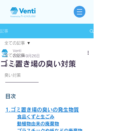
記事
全ての記事
Venti
全ての記事
2023年9月26日
ゴミ置き場の臭い対策
ペット臭
臭い対策
目次
1.ゴミ置き場の臭いの発生物質
食品くずと生ごみ
動植物由来の廃棄物
プラスチックや紙などの廃棄物