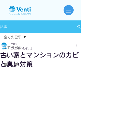
記事
全ての記事
Venti
全ての記事
2024年4月3日
古い家とマンションのカビ
ペット臭
と臭い対策
臭い対策