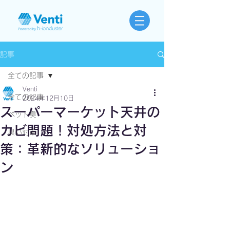
記事
全ての記事
Venti
全ての記事
2024年12月10日
スーパーマーケット天井の
ペット臭
カビ問題！対処方法と対
臭い対策
策：革新的なソリューショ
ン