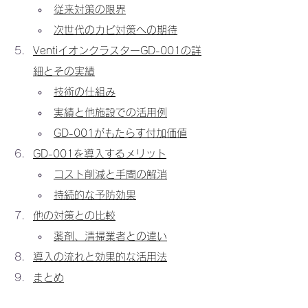
従来対策の限界
次世代のカビ対策への期待
VentiイオンクラスターGD-001の詳
細とその実績
技術の仕組み
実績と他施設での活用例
GD-001がもたらす付加価値
GD-001を導入するメリット
コスト削減と手間の解消
持続的な予防効果
他の対策との比較
薬剤、清掃業者との違い
導入の流れと効果的な活用法
まとめ