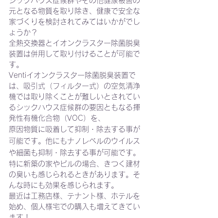
シックハウス症候群やその他健康被害の
元となる物質を取り除き、健康で安全な
家づくりを検討されてみてはいかがでし
ょうか？
全熱交換器とイオンクラスター除菌脱臭
装置は併用して取り付けることが可能で
す。
Ventiイオンクラスター除菌脱臭装置で
は、吸引式（フィルター式）の空気清浄
機では取り除くことが難しいとされてい
るシックハウス症候群の要因ともなる揮
発性有機化合物（VOC）を、
原因物質に吸着して抑制・除去する事が
可能です。他にもナノレベルのウイルス
や細菌も抑制・除去する事が可能です。
特に新築の家やビルの場合、きつく建材
の臭いも感じられるときがあります。そ
んな時にも効果を感じられます。
最近は工務店様、テナント様、ホテルを
始め、個人様宅での購入も増えてきてい
ます！