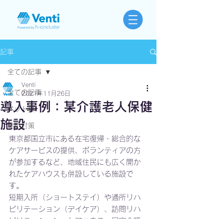
記事
全ての記事
Venti
全ての記事
2021年11月26日
導入事例：某介護老人保健
ペット臭
施設
臭い対策
東京都国立市にある在宅復帰・総合的な
ケアサービスの提供、ボランティアの方
が参加するなど、地域住民にも広く開か
れたケアハウスも併設している施設で
す。
短期入所（ショートステイ）や通所リハ
ビリテーション（デイケア）、訪問リハ