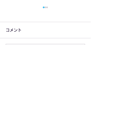
コメント
コメントを追加…
2025年年始に猛威を振る
夏場のスーパー
うインフルエンザと感染
ト天井カビ対策は「
症対策の現状
イオンクラスタ
​カタログ請求はコチラ
全に！
カタログ請求
​お問い合わせ・デモ機の貸し出しは
CONTACT