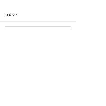
コメント
コメントを追加…
2025年年始に猛威を振る
夏場のスーパー
うインフルエンザと感染
ト天井カビ対策は「
症対策の現状
イオンクラスタ
​カタログ請求はコチラ
全に！
カタログ請求
​お問い合わせ・デモ機の貸し出しは
CONTACT