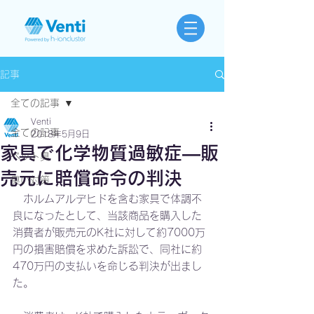
記事
全ての記事
Venti
全ての記事
2018年5月9日
家具で化学物質過敏症―販
ペット臭
売元に賠償命令の判決
臭い対策
　ホルムアルデヒドを含む家具で体調不
良になったとして、当該商品を購入した
消費者が販売元のK社に対して約7000万
円の損害賠償を求めた訴訟で、同社に約
470万円の支払いを命じる判決が出まし
た。