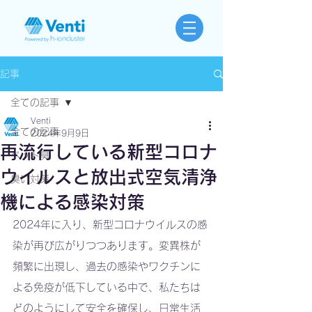
記事
全ての記事
Venti
全ての記事
2024年9月9日
再流行している新型コロナ
ペット臭
ウイルスと放出式空気清浄
臭い対策
機による感染対策
2024年に入り、新型コロナウイルスの感
染が再び広がりつつあります。変異株が
頻繁に出現し、過去の感染やワクチンに
よる免疫が低下している中で、私たちは
どのようにして安全を確保し、日常生活