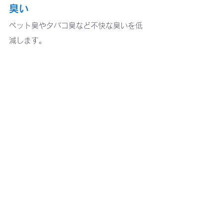
臭い
ペット臭やタバコ臭など不快な臭いを低
減します。
●
空気質に厳しい専門機関
でも使用されている技術
Venti イオンクラスター 
国立大阪医療センターや埼玉県立小児医
療センターなどの国立病院、理化学研究
厳格な空
所や大手企業の研究施設など、
気質管理が必要な施設で活用
されて