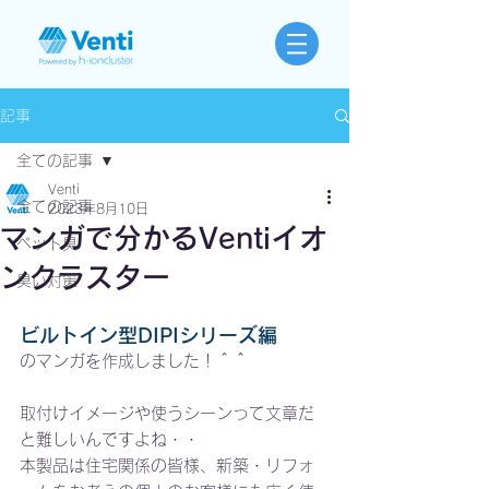
記事
全ての記事
Venti
全ての記事
2023年8月10日
マンガで分かるVentiイオ
ペット臭
ンクラスター
臭い対策
ビルトイン型DIPIシリーズ編
のマンガを作成しました！＾＾
取付けイメージや使うシーンって文章だ
と難しいんですよね・・
本製品は住宅関係の皆様、新築・リフォ